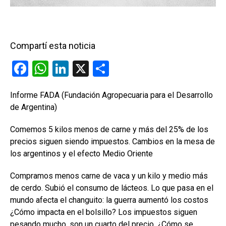
Compartí esta noticia
F
W
Li
X
C
a
h
n
o
Informe FADA (Fundación Agropecuaria para el Desarrollo
ce
at
ke
m
de Argentina)
b
s
dI
p
o
A
n
ar
Comemos 5 kilos menos de carne y más del 25% de los
precios siguen siendo impuestos. Cambios en la mesa de
o
p
tir
los argentinos y el efecto Medio Oriente
k
p
Compramos menos carne de vaca y un kilo y medio más
de cerdo. Subió el consumo de lácteos. Lo que pasa en el
mundo afecta el changuito: la guerra aumentó los costos
¿Cómo impacta en el bolsillo? Los impuestos siguen
pesando mucho, son un cuarto del precio. ¿Cómo se