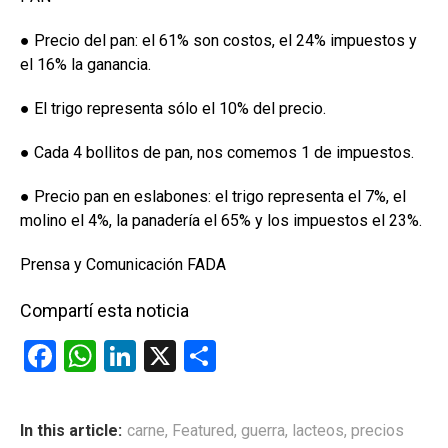
● Precio del pan: el 61% son costos, el 24% impuestos y
el 16% la ganancia.
● El trigo representa sólo el 10% del precio.
● Cada 4 bollitos de pan, nos comemos 1 de impuestos.
● Precio pan en eslabones: el trigo representa el 7%, el
molino el 4%, la panadería el 65% y los impuestos el 23%.
Prensa y Comunicación FADA
Compartí esta noticia
F
W
Li
X
C
a
h
n
o
ce
at
ke
m
In this article:
carne
,
Featured
,
guerra
,
lacteos
,
precios