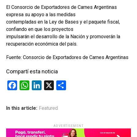
El Consorcio de Exportadores de Carnes Argentinas
expresa su apoyo a las medidas
contempladas en la Ley de Bases y el paquete fiscal,
confiando en que los proyectos
impulsarán el desarrollo de la Nación y promoverán la
recuperación económica del país.
Fuente: Consorcio de Exportadores de Carnes Argentinas
Compartí esta noticia
F
W
Li
X
C
a
h
n
o
ce
at
ke
m
In this article:
Featured
b
s
dI
p
o
A
n
ar
ADVERTISEMENT
o
p
tir