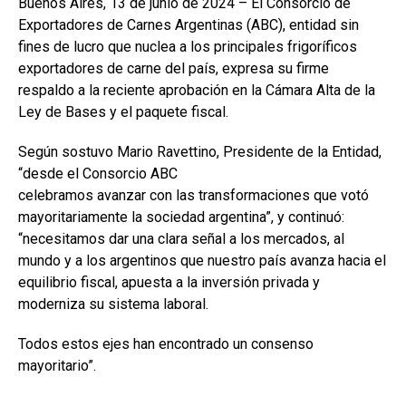
Buenos Aires, 13 de junio de 2024 – El Consorcio de
o
A
n
ar
Exportadores de Carnes Argentinas (ABC), entidad sin
o
p
tir
fines de lucro que nuclea a los principales frigoríficos
exportadores de carne del país, expresa su firme
k
p
respaldo a la reciente aprobación en la Cámara Alta de la
Ley de Bases y el paquete fiscal.
Según sostuvo Mario Ravettino, Presidente de la Entidad,
“desde el Consorcio ABC
celebramos avanzar con las transformaciones que votó
mayoritariamente la sociedad argentina”, y continuó:
“necesitamos dar una clara señal a los mercados, al
mundo y a los argentinos que nuestro país avanza hacia el
equilibrio fiscal, apuesta a la inversión privada y
moderniza su sistema laboral.
Todos estos ejes han encontrado un consenso
mayoritario”.