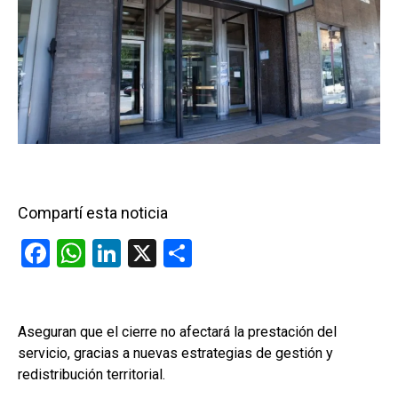
Compartí esta noticia
F
W
Li
X
C
a
h
n
o
ce
at
ke
m
b
s
dI
p
Aseguran que el cierre no afectará la prestación del
servicio, gracias a nuevas estrategias de gestión y
o
A
n
ar
redistribución territorial.
o
p
tir