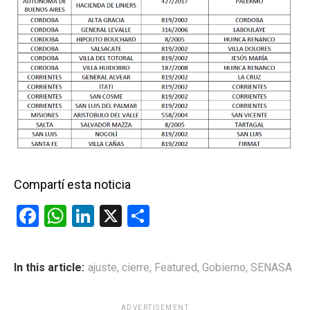
Compartí esta noticia
F
W
Li
X
C
a
h
n
o
ce
at
ke
m
In this article:
ajuste
,
cierre
,
Featured
,
Gobierno
,
SENASA
b
s
dI
p
o
A
n
ar
ADVERTISEMENT