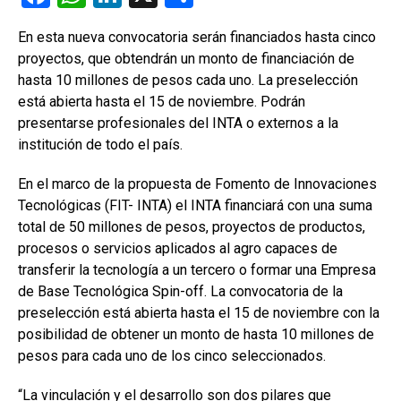
a
h
n
o
En esta nueva convocatoria serán financiados hasta cinco
ce
at
ke
m
proyectos, que obtendrán un monto de financiación de
b
s
dI
p
hasta 10 millones de pesos cada uno. La preselección
o
A
n
ar
está abierta hasta el 15 de noviembre. Podrán
presentarse profesionales del INTA o externos a la
o
p
tir
institución de todo el país.
k
p
En el marco de la propuesta de Fomento de Innovaciones
Tecnológicas (FIT- INTA) el INTA financiará con una suma
total de 50 millones de pesos, proyectos de productos,
procesos o servicios aplicados al agro capaces de
transferir la tecnología a un tercero o formar una Empresa
de Base Tecnológica Spin-off. La convocatoria de la
preselección está abierta hasta el 15 de noviembre con la
posibilidad de obtener un monto de hasta 10 millones de
pesos para cada uno de los cinco seleccionados.
“La vinculación y el desarrollo son dos pilares que