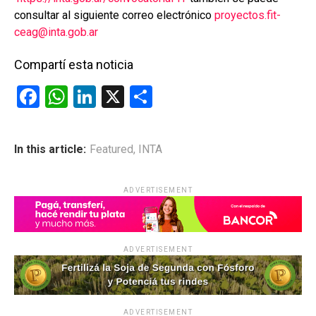
consultar al siguiente correo electrónico
proyectos.fit-
ceag@inta.gob.ar
Compartí esta noticia
F
W
Li
X
C
a
h
n
o
ce
at
ke
m
In this article:
Featured
,
INTA
b
s
dI
p
o
A
n
ar
ADVERTISEMENT
o
p
tir
k
p
ADVERTISEMENT
ADVERTISEMENT