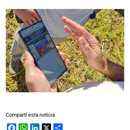
Compartí esta noticia
F
W
Li
X
C