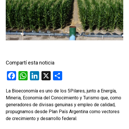
Compartí esta noticia
F
W
Li
X
C
a
h
n
o
La Bioeconomía es uno de los 5Pilares, junto a Energía,
ce
at
ke
m
Mineria, Economia del Conocimiento y Turismo que, como
b
s
dI
p
generadores de divisas genuinas y empleo de calidad,
o
A
n
ar
propugnamos desde Plan País Argentina como vectores
de crecimiento y desarrollo federal.
o
p
tir