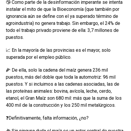
k
p
🤥 Como parte de la desinformación imperante se intenta
instalar el mito de que la Bioeconomía (que también por
ignorancia aún se define con el ya superado término de
agroindustria) no genera trabajo. Sin embargo, el 24% de
todo el trabajo privado proviene de ella: 3,7 millones de
puestos.
📈 En la mayoría de las provincias es el mayor, solo
superada por el empleo público.
🌽 De ella, solo la cadena del maíz genera 236 mil
puestos, más del doble que toda la automotriz: 96 mil
puestos. Y si incluimos a las cadenas asociadas, las de
las proteínas animales: bovina, avícola, leche, cerdo,
etanol, el Gran Maíz son 680 mil: más que la suma de los
400 mil de la construcción y los 250 mil metalúrgicos.
❓Definitivamente, falta información, ¿no?
🌽 Sin ninguna duda el maíz es un actor central de nuestra