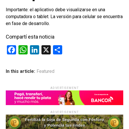
Importante: el aplicativo debe visualizarse en una
computadora o tablet. La versión para celular se encuentra
en fase de desarrollo.
Compartí esta noticia
F
W
Li
X
C
a
h
n
o
ce
at
ke
m
In this article:
Featured
b
s
dI
p
o
A
n
ar
ADVERTISEMENT
o
p
tir
k
p
ADVERTISEMENT