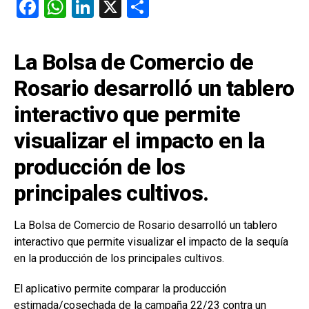
F
W
Li
X
C
a
h
n
o
ce
at
ke
m
La Bolsa de Comercio de
b
s
dI
p
Rosario desarrolló un tablero
o
A
n
ar
interactivo que permite
o
p
tir
k
p
visualizar el impacto en la
producción de los
principales cultivos.
La Bolsa de Comercio de Rosario desarrolló un tablero
interactivo que permite visualizar el impacto de la sequía
en la producción de los principales cultivos.
El aplicativo permite comparar la producción
estimada/cosechada de la campaña 22/23 contra un