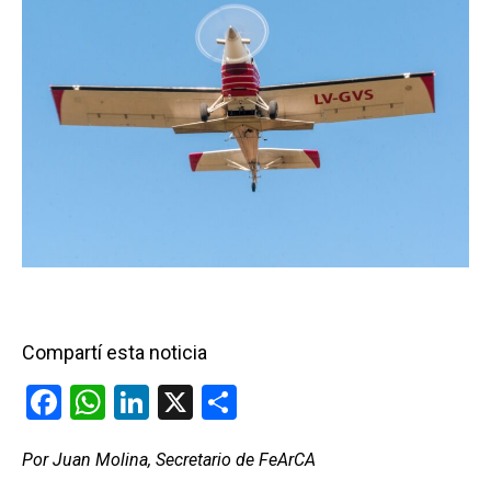
Compartí esta noticia
F
W
Li
X
C
a
h
n
o
Por Juan Molina, Secretario de FeArCA
ce
at
ke
m