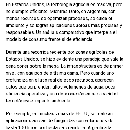
b
s
dI
p
En Estados Unidos, la tecnología agrícola es masiva, pero
o
A
n
ar
no siempre eficiente. Mientras tanto, en Argentina, con
menos recursos, se optimizan procesos, se cuida el
o
p
tir
ambiente y se logran aplicaciones aéreas más precisas y
k
p
responsables. Un análisis comparativo que interpela el
modelo de consumo frente al de eficiencia.
Durante una recorrida reciente por zonas agrícolas de
Estados Unidos, se hizo evidente una paradoja que vale la
pena poner sobre la mesa. La infraestructura es de primer
nivel, con equipos de altísima gama. Pero cuando uno
profundiza en el uso real de esos recursos, aparecen
datos que sorprenden: altos volúmenes de agua, poca
eficiencia operativa y una desconexión entre capacidad
tecnológica e impacto ambiental.
Por ejemplo, en muchas zonas de EE.UU., se realizan
aplicaciones aéreas de fungicidas con volúmenes de
hasta 100 litros por hectárea, cuando en Argentina la