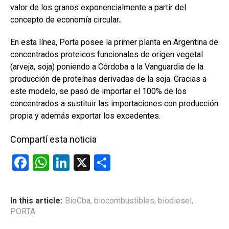
valor de los granos exponencialmente a partir del
concepto de economía circular
.
En esta línea, Porta posee la primer planta en Argentina de
concentrados proteicos funcionales de origen vegetal
(arveja, soja) poniendo a Córdoba a la Vanguardia de la
producción de proteínas derivadas de la soja. Gracias a
este modelo, se pasó de importar el 100% de los
concentrados a sustituir las importaciones con producción
propia y además exportar los excedentes.
Compartí esta noticia
F
W
Li
X
C
a
h
n
o
ce
at
ke
m
In this article:
BioCba
,
biocombustibles
,
biodiesel
,
b
s
dI
p
PORTA
o
A
n
ar