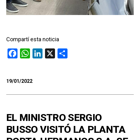
Compartí esta noticia
F
W
Li
X
C
a
h
n
o
ce
at
ke
m
b
s
dI
p
19/01/2022
o
A
n
ar
o
p
tir
k
p
EL MINISTRO SERGIO
BUSSO VISITÓ LA PLANTA