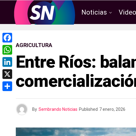
Noticias
Vide
AGRICULTURA
F
Entre Ríos: bala
a
W
c
h
L
comercializació
e
a
i
X
b
t
n
o
C
s
k
o
o
A
By
Sembrando Noticias
Published
7 enero, 2026
e
k
m
p
d
p
p
I
a