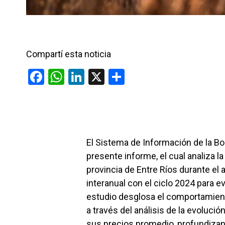
Compartí esta noticia
F
W
Li
X
C
a
h
n
o
ce
at
ke
m
b
s
dI
p
o
A
n
ar
El Sistema de Información de la Bo
o
p
tir
presente informe, el cual analiza l
k
p
provincia de Entre Ríos durante el
interanual con el ciclo 2024 para e
estudio desglosa el comportamiento 
a través del análisis de la evoluc
sus precios promedio, profundizand