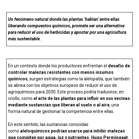
b
s
dI
p
o
A
n
ar
Un fenómeno natural donde las plantas ‘hablan’ entre ellas
o
p
tir
liberando compuestos químicos, promete ser una alternativa
para reducir el uso de herbicidas y apostar por una agricultura
k
p
más sustentable.
En un contexto donde los productores enfrentan el
desafío de
controlar malezas resistentes con menos insumos
químicos
, surgen estrategias como la alelopatía, que también
se alinea con los objetivos europeos de reducir el uso de
agroquímicos para 2030. Este proceso podría traducirse, en
criollo, como
el arte de las plantas para influir en sus vecinas
mediante sustancias que liberan al suelo o al aire
, una
forma natural de gestionar la competencia entre ellas.
En este sentido, las sustancias conocidas
como
aleloquímicos podrían usarse para inhibir malezas
que compiten por agua, luz y nutrientes. Hugo Permingeat
,