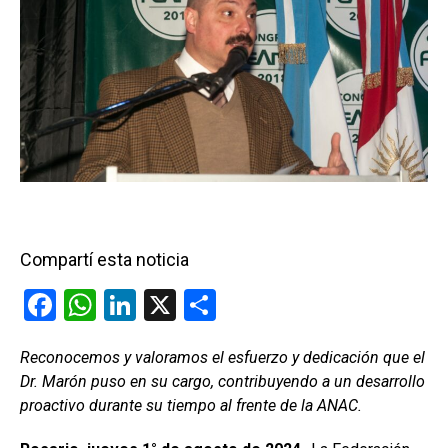
Compartí esta noticia
F
W
Li
X
C
a
h
n
o
Reconocemos y valoramos el esfuerzo y dedicación que el
ce
at
ke
m
Dr. Marón puso en su cargo, contribuyendo a un desarrollo
b
s
dI
p
proactivo durante su tiempo al frente de la ANAC.
o
A
n
ar