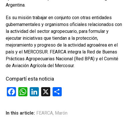
Argentina.
Es su misión trabajar en conjunto con otras entidades
gubernamentales y organismos oficiales relacionados con
la actividad del sector agropecuario, para formular y
ejecutar iniciativas que tiendan a la protección,
mejoramiento y progreso de la actividad agroaérea en el
país y el MERCOSUR. FEARCA integra la Red de Buenas
Prácticas Agropecuarias Nacional (Red BPA) y el Comité
de Aviación Agrícola del Mercosur.
Compartí esta noticia
F
W
Li
X
C
a
h
n
o
ce
at
ke
m
In this article:
FEARCA
,
Marón
b
s
dI
p