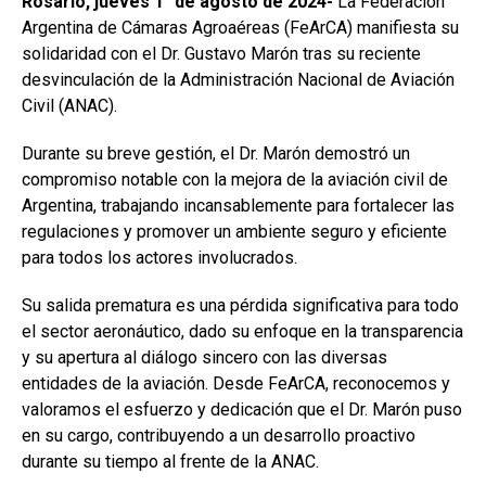
Rosario, jueves 1° de agosto de 2024-
La Federación
o
p
tir
Argentina de Cámaras Agroaéreas (FeArCA) manifiesta su
k
p
solidaridad con el Dr. Gustavo Marón tras su reciente
desvinculación de la Administración Nacional de Aviación
Civil (ANAC).
Durante su breve gestión, el Dr. Marón demostró un
compromiso notable con la mejora de la aviación civil de
Argentina, trabajando incansablemente para fortalecer las
regulaciones y promover un ambiente seguro y eficiente
para todos los actores involucrados.
Su salida prematura es una pérdida significativa para todo
el sector aeronáutico, dado su enfoque en la transparencia
y su apertura al diálogo sincero con las diversas
entidades de la aviación. Desde FeArCA, reconocemos y
valoramos el esfuerzo y dedicación que el Dr. Marón puso
en su cargo, contribuyendo a un desarrollo proactivo
durante su tiempo al frente de la ANAC.