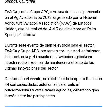
Springs, California
b
s
dI
p
FeArCa, junto a Grupo APC, tuvo una destacada presencia
o
A
n
ar
en el Ag Aviation Expo 2023, organizado por la National
o
p
tir
Agricultural Aviation Association (NAAA) de Estados
k
p
Unidos, que se realizó del 4 al 7 de diciembre en Palm
Springs, California.
Durante este evento de gran relevancia para el sector,
FeArCa y Grupo APC, presentes con un stand, enfatizaron
la importancia y el impacto de la aviación agrícola en
nuestra región, además de mantenerse al tanto de las
últimas innovaciones del sector.
Destacando el evento, se exhibió un helicóptero Robinson
44 con capacidades autónomas para realizar
pulverizaciones y otras tareas agrícolas, generando gran
interés entre los participantes.