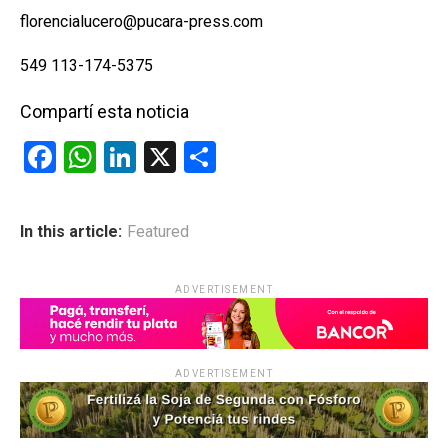
florencialucero@pucara-press.com
549 113-174-5375
Compartí esta noticia
F
W
Li
X
C
a
h
n
o
ce
at
ke
m
In this article:
Featured
b
s
dI
p
o
A
n
ar
ADVERTISEMENT
o
p
tir
k
p
ADVERTISEMENT