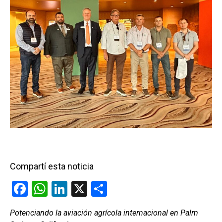
Compartí esta noticia
F
W
Li
X
C
a
h
n
o
Potenciando la aviación agrícola internacional en Palm
ce
at
ke
m