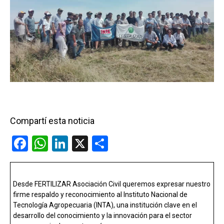
Compartí esta noticia
F
W
Li
X
C
a
h
n
o
ce
at
ke
m
Desde FERTILIZAR Asociación Civil queremos expresar nuestro
b
s
dI
p
firme respaldo y reconocimiento al Instituto Nacional de
o
A
n
ar
Tecnología Agropecuaria (INTA), una institución clave en el
desarrollo del conocimiento y la innovación para el sector
o
p
tir