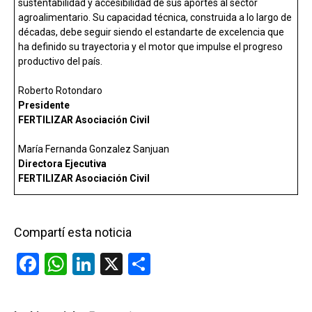
sustentabilidad y accesibilidad de sus aportes al sector
agroalimentario. Su capacidad técnica, construida a lo largo de
décadas, debe seguir siendo el estandarte de excelencia que
ha definido su trayectoria y el motor que impulse el progreso
productivo del país.
Roberto Rotondaro
Presidente
FERTILIZAR Asociación Civil
María Fernanda Gonzalez Sanjuan
Directora Ejecutiva
FERTILIZAR Asociación Civil
Compartí esta noticia
F
W
Li
X
C
a
h
n
o
ce
at
ke
m