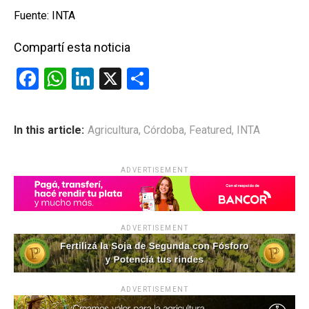
Fuente: INTA
Compartí esta noticia
F
W
Li
X
C
a
h
n
o
ce
at
ke
m
In this article:
Agricultura
,
Córdoba
,
Featured
,
INTA
b
s
dI
p
o
A
n
ar
ADVERTISEMENT
o
p
tir
k
p
ADVERTISEMENT
ADVERTISEMENT