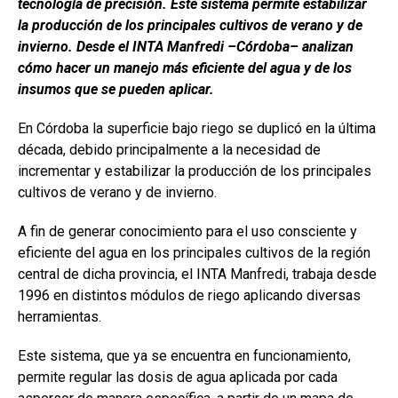
tecnología de precisión. Este sistema permite estabilizar
b
s
dI
p
la producción de los principales cultivos de verano y de
o
A
n
ar
invierno. Desde el INTA Manfredi –Córdoba– analizan
cómo hacer un manejo más eficiente del agua y de los
o
p
tir
insumos que se pueden aplicar.
k
p
En Córdoba la superficie bajo riego se duplicó en la última
década, debido principalmente a la necesidad de
incrementar y estabilizar la producción de los principales
cultivos de verano y de invierno.
A fin de generar conocimiento para el uso consciente y
eficiente del agua en los principales cultivos de la región
central de dicha provincia, el INTA Manfredi, trabaja desde
1996 en distintos módulos de riego aplicando diversas
herramientas.
Este sistema, que ya se encuentra en funcionamiento,
permite regular las dosis de agua aplicada por cada