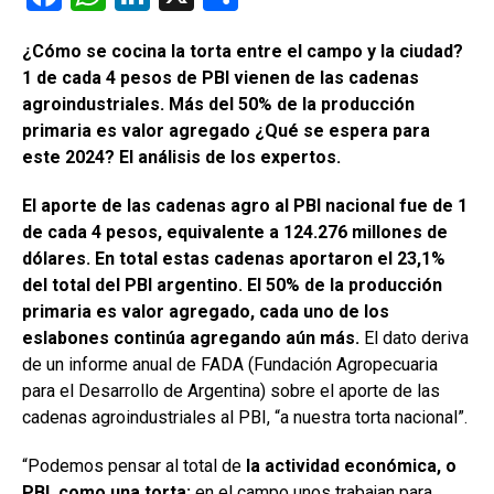
a
h
n
o
¿Cómo se cocina la torta entre el campo y la ciudad?
ce
at
ke
m
1 de cada 4 pesos de PBI vienen de las cadenas
b
s
dI
p
agroindustriales. Más del 50% de la producción
o
A
n
ar
primaria es valor agregado ¿Qué se espera para
este 2024? El análisis de los expertos.
o
p
tir
k
p
El aporte de las cadenas agro al PBI nacional fue de 1
de cada 4 pesos, equivalente a 124.276 millones de
dólares. En total estas cadenas aportaron el 23,1%
del total del PBI argentino. El 50% de la producción
primaria es valor agregado, cada uno de los
eslabones continúa agregando aún más.
El dato deriva
de un informe anual de FADA (Fundación Agropecuaria
para el Desarrollo de Argentina)
sobre el aporte de las
cadenas agroindustriales al PBI, “a nuestra torta nacional”.
“Podemos pensar al total de
la actividad económica, o
PBI, como una torta:
en el campo unos trabajan para