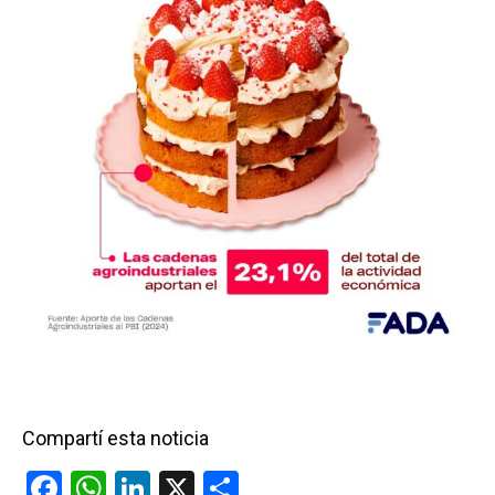
Compartí esta noticia
F
W
Li
X
C