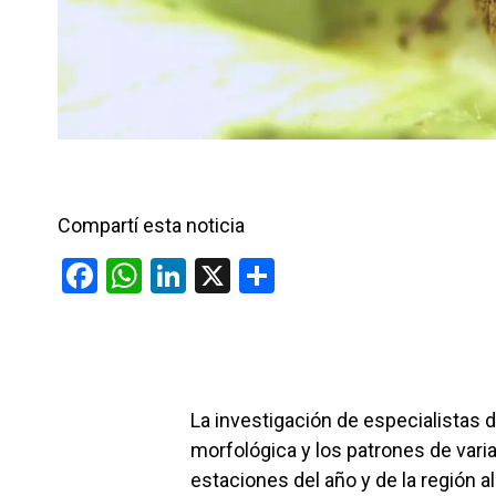
Compartí esta noticia
F
W
Li
X
C
a
h
n
o
ce
at
ke
m
b
s
dI
p
o
A
n
ar
La investigación de especialistas de
o
p
tir
morfológica y los patrones de varia
k
p
estaciones del año y de la región a