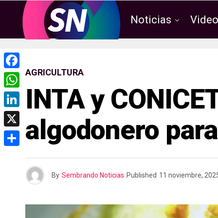
Noticias
Vide
AGRICULTURA
F
INTA y CONICET 
a
W
c
h
L
algodonero para
e
a
i
X
b
t
n
o
C
s
k
o
o
A
By
Sembrando Noticias
Published
11 noviembre, 202
e
k
m
p
d
p
p
I
a