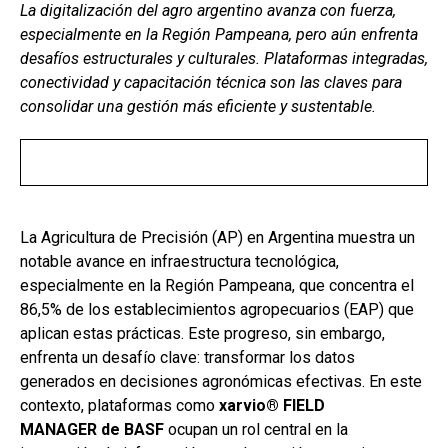
b
s
dI
p
La digitalización del agro argentino avanza con fuerza,
especialmente en la Región Pampeana, pero aún enfrenta
o
A
n
ar
desafíos estructurales y culturales. Plataformas integradas,
o
p
tir
conectividad y capacitación técnica son las claves para
k
p
consolidar una gestión más eficiente y sustentable.
La Agricultura de Precisión (AP) en Argentina muestra un
notable avance en infraestructura tecnológica,
especialmente en la Región Pampeana, que concentra el
86,5% de los establecimientos agropecuarios (EAP) que
aplican estas prácticas. Este progreso, sin embargo,
enfrenta un desafío clave: transformar los datos
generados en decisiones agronómicas efectivas. En este
contexto, plataformas como
xarvio® FIELD
MANAGER
de BASF
ocupan un rol central en la