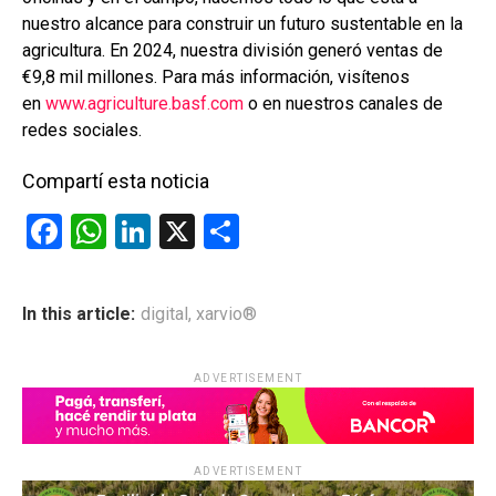
nuestro alcance para construir un futuro sustentable en la
agricultura. En 2024, nuestra división generó ventas de
€9,8 mil millones. Para más información, visítenos
en
www.agriculture.basf.com
o en nuestros canales de
redes sociales.
Compartí esta noticia
F
W
Li
X
C
a
h
n
o
ce
at
ke
m
In this article:
digital
,
xarvio®
b
s
dI
p
o
A
n
ar
ADVERTISEMENT
o
p
tir
k
p
ADVERTISEMENT