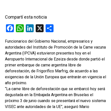
Compartí esta noticia
F
W
Li
X
C
a
h
n
o
Funcionarios del Gobierno Nacional, empresarios y
ce
at
ke
m
autoridades del Instituto de Promoción de la Carne vacuna
b
s
dI
p
Argentina (IPCVA) estuvieron presentes hoy en el
o
A
n
ar
Aeropuerto Internacional de Ezeiza desde donde partió el
primer embarque de carne argentina libre de
o
p
tir
deforestación, de Frigorífico Marfrig, de acuerdo a las
k
p
exigencias de la Unión Europea que entrarán en vigencia el
año próximo.
“La carne libre de deforestación que se embarcó hoy será
degustada en la Embajada Argentina en Bruselas el
próximo 3 de junio cuando se presentará el nuevo sistema
VISEC ante autoridades de la UE”, aseguró Mario