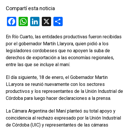
Compartí esta noticia
F
W
Li
X
C
a
h
n
o
En Río Cuarto, las entidades productivas fueron recibidas
ce
at
ke
m
por el gobernador Martín Llaryora, quien pidió a los
b
s
dI
p
legisladores cordobeses que no apoyen la suba de
o
A
n
ar
derechos de exportación a las economías regionales,
entre las que se incluye al maní.
o
p
tir
k
p
El día siguiente, 18 de enero, el Gobernador Martin
LLaryora se reunió nuevamente con los sectores
productivos y los representantes de la Unión Industrial de
Córdoba para luego hacer declaraciones a la prensa.
La Cámara Argentina del Maní planteó su total apoyo y
coincidencia al rechazo expresado por la Unión Industrial
de Córdoba (UIC) y representantes de las cámaras