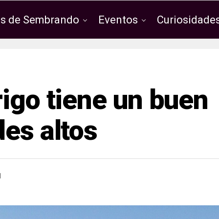
os de Sembrando
Eventos
Curiosidades
rigo tiene un buen
des altos
1