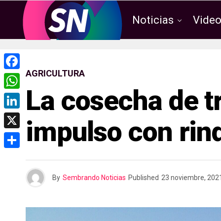
Noticias
Vide
AGRICULTURA
F
La cosecha de t
a
W
c
h
L
impulso con rin
e
a
i
X
b
t
n
o
C
s
k
o
o
A
By
Sembrando Noticias
Published
23 noviembre, 202
e
k
m
p
d
p
p
I
a