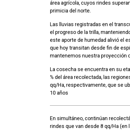
o
A
n
ar
área agrícola, cuyos rindes super
o
p
tir
primicia del norte.
k
p
Las lluvias registradas en el trans
el progreso de la trilla, mantenien
este aporte de humedad alivió el e
que hoy transitan desde fin de esp
mantenemos nuestra proyección d
La cosecha se encuentra en su etap
% del área recolectada, las region
qq/Ha, respectivamente, que se ub
10 años
En simultáneo, continúan recolectá
rindes que van desde 8 qq/Ha (en l