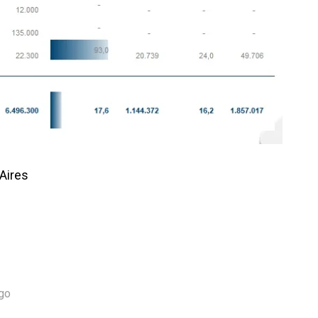
Aires
igo