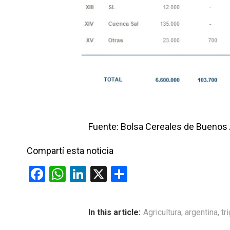
Fuente: Bolsa Cereales de Buenos 
Compartí esta noticia
F
W
Li
X
C
a
h
n
o
ce
at
ke
m
In this article:
Agricultura
,
argentina
,
tr
b
s
dI
p