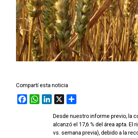
Compartí esta noticia
F
W
Li
X
C
a
h
n
o
Desde nuestro informe previo, la 
ce
at
ke
m
alcanzó el 17,6 % del área apta. El
b
s
dI
p
vs. semana previa), debido a la re