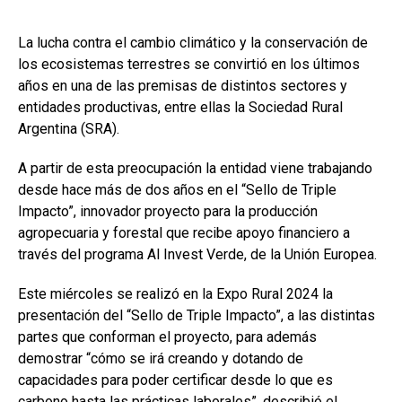
ce
at
ke
m
b
s
dI
p
La lucha contra el cambio climático y la conservación de
o
A
n
ar
los ecosistemas terrestres se convirtió en los últimos
o
p
tir
años en una de las premisas de distintos sectores y
entidades productivas, entre ellas la Sociedad Rural
k
p
Argentina (SRA).
A partir de esta preocupación la entidad viene trabajando
desde hace más de dos años en el “Sello de Triple
Impacto”, innovador proyecto para la producción
agropecuaria y forestal que recibe apoyo financiero a
través del programa Al Invest Verde, de la Unión Europea.
Este miércoles se realizó en la Expo Rural 2024 la
presentación del “Sello de Triple Impacto”, a las distintas
partes que conforman el proyecto, para además
demostrar “cómo se irá creando y dotando de
capacidades para poder certificar desde lo que es
carbono hasta las prácticas laborales”, describió el