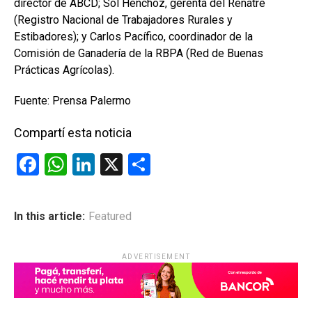
director de ABCD; Sol Henchoz, gerenta del Renatre
(Registro Nacional de Trabajadores Rurales y
Estibadores); y Carlos Pacífico, coordinador de la
Comisión de Ganadería de la RBPA (Red de Buenas
Prácticas Agrícolas).
Fuente: Prensa Palermo
Compartí esta noticia
F
W
Li
X
C
a
h
n
o
ce
at
ke
m
In this article:
Featured
b
s
dI
p
o
A
n
ar
ADVERTISEMENT
o
p
tir
k
p