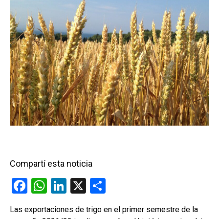
Compartí esta noticia
F
W
Li
X
C
a
h
n
o
Las exportaciones de trigo en el primer semestre de la
ce
at
ke
m