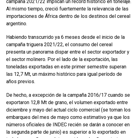
campaña 2021/22 implican un récord histórico en tonelaje.
b
s
dI
p
Al mismo tiempo, creció fuertemente la relevancia de las
o
A
n
ar
importaciones de África dentro de los destinos del cereal
argentino.
o
p
tir
k
p
Habiendo transcurrido ya 6 meses desde el inicio de la
campaña triguera 2021/22, el consumo del cereal
presenta un panorama dispar entre el sector exportador y
el sector molinero. Por el lado de la exportación, las
toneladas exportadas en este primer semestre superan
las 12,7 Mt, un máximo histórico para igual período de
años previos.
De hecho, a excepción de la campaña 2016/17 cuando se
exportaron 12,8 Mt de grano, el volumen exportado entre
diciembre y mayo del actual ciclo comercial (se toman los
embarques del mes de mayo como estimativo ya que los
números oficiales de INDEC recién se darán a conocer en
la segunda parte de junio) es superior a lo exportado en