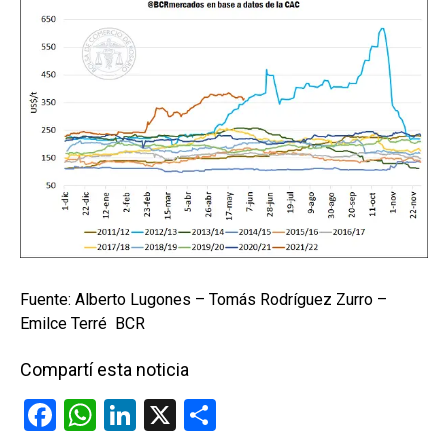
Fuente: Alberto Lugones – Tomás Rodríguez Zurro –
Emilce Terré BCR
Compartí esta noticia
F
W
Li
X
C
a
h
n
o