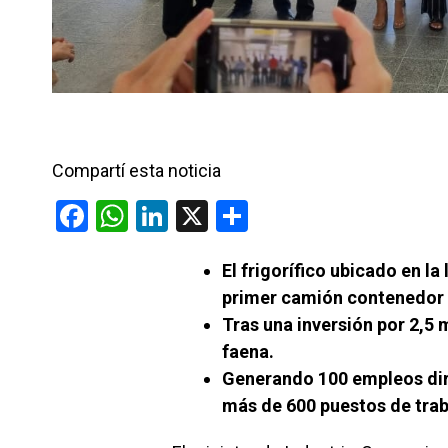
Compartí esta noticia
F
W
Li
X
C
a
h
n
o
El frigorífico ubicado en la
ce
at
ke
m
primer camión contenedor c
b
s
dI
p
Tras una inversión por 2,5 
o
A
n
ar
faena.
o
p
tir
Generando 100 empleos dir
k
p
más de 600 puestos de trab