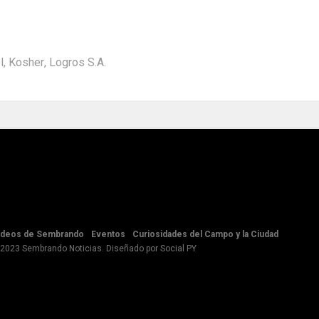
l
,
Kosher
,
Logros S.A.
ideos de Sembrando
Eventos
Curiosidades del Campo y la Ciudad
 2023 Sembrando Noticias. Diseñado por
Social PY