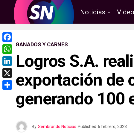
Noticias
Vide
GANADOS Y CARNES
F
Logros S.A. real
a
W
c
h
L
exportación de c
e
a
i
X
b
t
n
generando 100 
o
C
s
k
o
o
A
e
k
m
p
d
p
p
By
Sembrando Noticias
Published
6 febrero, 2023
I
a