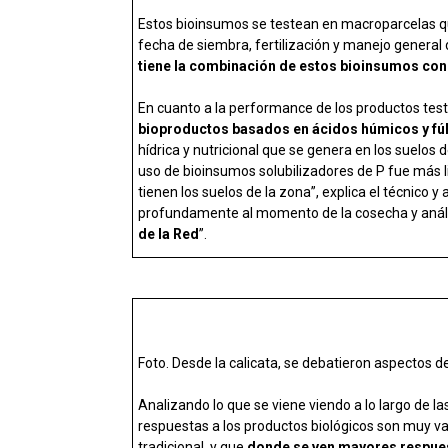
Estos bioinsumos se testean en macroparcelas qu
fecha de siembra, fertilización y manejo general d
tiene la combinación de estos bioinsumos con 
En cuanto a la performance de los productos test
bioproductos basados en ácidos húmicos y fú
hídrica y nutricional que se genera en los suelos d
uso de bioinsumos solubilizadores de P fue más 
tienen los suelos de la zona”, explica el técnico y
profundamente al momento de la cosecha y análisi
de la Red
”.
Foto. Desde la calicata, se debatieron aspectos 
Analizando lo que se viene viendo a lo largo de 
respuestas a los productos biológicos son muy va
tradicional, y que
donde se ven mayores respues