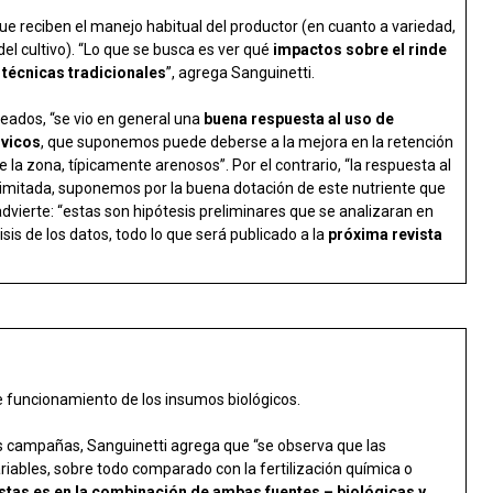
e reciben el manejo habitual del productor (en cuanto a variedad,
el cultivo). “Lo que se busca es ver qué
impactos sobre el rinde
técnicas tradicionales
”, agrega Sanguinetti.
eados, “se vio en general una
buena respuesta al uso de
lvicos
, que suponemos puede deberse a la mejora en la retención
e la zona, típicamente arenosos”. Por el contrario, “la respuesta al
limitada, suponemos por la buena dotación de este nutriente que
 advierte: “estas son hipótesis preliminares que se analizaran en
s de los datos, todo lo que será publicado a la
próxima revista
de funcionamiento de los insumos biológicos.
las campañas, Sanguinetti agrega que “se observa que las
riables, sobre todo comparado con la fertilización química o
tas es en la combinación de ambas fuentes – biológicas y