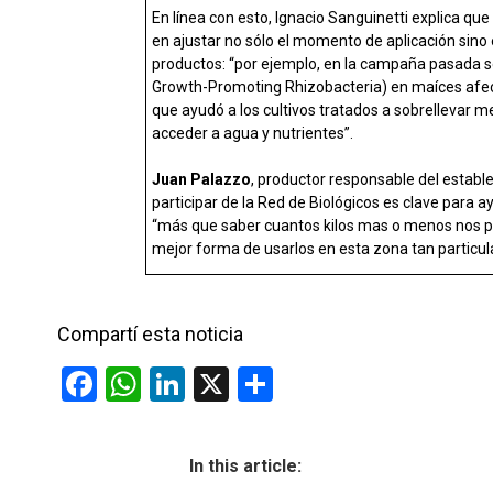
En línea con esto, Ignacio Sanguinetti explica que
en ajustar no sólo el momento de aplicación sin
productos: “por ejemplo, en la campaña pasada s
Growth-Promoting Rhizobacteria) en maíces afec
que ayudó a los cultivos tratados a sobrellevar me
acceder a agua y nutrientes”.
Juan Palazzo
, productor responsable del establ
participar de la Red de Biológicos es clave para a
“más que saber cuantos kilos mas o menos nos per
mejor forma de usarlos en esta zona tan particul
Compartí esta noticia
F
W
Li
X
C
a
h
n
o
ce
at
ke
m
In this article:
b
s
dI
p