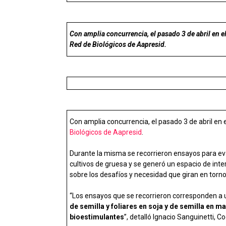
ce
at
ke
m
b
s
dI
p
o
A
n
ar
Con amplia concurrencia, el pasado 3 de abril en e
o
p
tir
Red de Biológicos de Aapresid.
k
p
Con amplia concurrencia, el pasado 3 de abril en
Biológicos de Aapresid
.
Durante la misma se recorrieron ensayos para e
cultivos de gruesa y se generó un espacio de int
sobre los desafíos y necesidad que giran en torno
“Los ensayos que se recorrieron corresponden a u
de semilla y foliares en soja y de semilla en ma
bioestimulantes
”, detalló Ignacio Sanguinetti, 