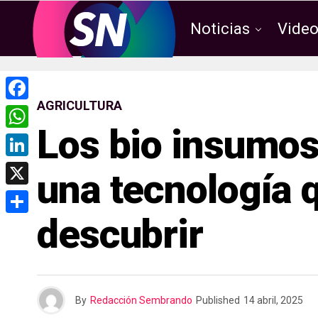
Noticias
Vide
AGRICULTURA
F
Los bio insumos
a
W
c
h
L
una tecnología q
e
a
i
X
b
t
n
descubrir
o
C
s
k
o
o
A
e
k
m
p
d
p
p
By
Redacción Sembrando
Published
14 abril, 2025
I
a