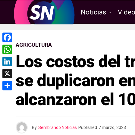
Noticias
Vide
AGRICULTURA
F
Los costos del 
a
W
c
h
L
se duplicaron en
e
a
i
X
b
t
n
alcanzaron el 
o
C
s
k
o
o
A
e
k
m
p
d
p
p
By
Sembrando Noticias
Published
7 marzo, 2023
I
a