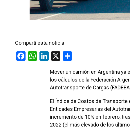
Compartí esta noticia
F
W
Li
X
C
a
h
n
o
Mover un camión en Argentina ya 
ce
at
ke
m
los cálculos de la Federación Arge
b
s
dI
p
Autotransporte de Cargas (FADEEA
o
A
n
ar
o
p
tir
El Índice de Costos de Transporte 
Entidades Empresarias del Autotra
k
p
incremento de 10% en febrero, tras
2022 (el más elevado de los último