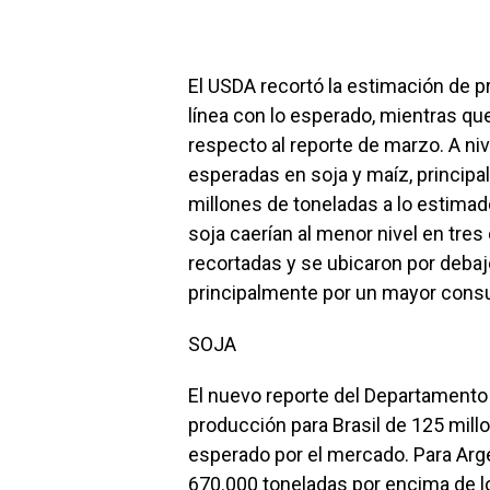
a
h
n
o
ce
at
ke
m
b
s
dI
p
El USDA recortó la estimación de p
o
A
n
ar
línea con lo esperado, mientras qu
o
p
respecto al reporte de marzo. A niv
tir
esperadas en soja y maíz, principa
k
p
millones de toneladas a lo estima
soja caerían al menor nivel en tres
recortadas y se ubicaron por debaj
principalmente por un mayor cons
SOJA
El nuevo reporte del Departamento
producción para Brasil de 125 mill
esperado por el mercado. Para Arg
670.000 toneladas por encima de l