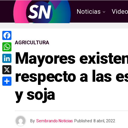
Noticias
Vide
AGRICULTURA
F
Mayores existe
a
W
c
h
L
respecto a las 
e
a
i
X
b
t
n
y soja
o
C
s
k
o
o
A
e
k
m
p
d
p
p
By
Sembrando Noticias
Published
8 abril, 2022
I
a