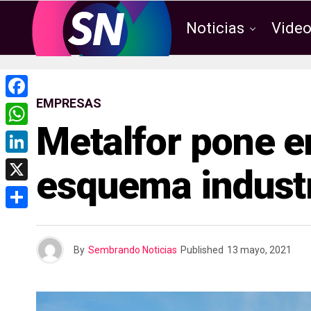
Noticias
Vide
EMPRESAS
F
Metalfor pone 
a
W
c
h
L
esquema industr
e
a
i
X
b
t
n
o
C
s
k
o
o
A
By
Sembrando Noticias
Published
13 mayo, 2021
e
k
m
p
d
p
p
I
a