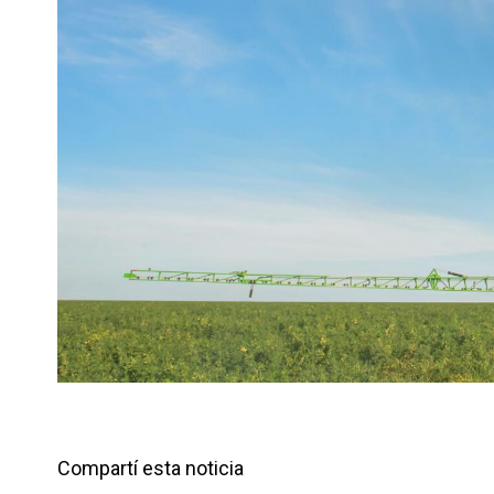
n
r
t
i
r
Compartí esta noticia