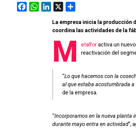
F
W
Li
X
C
a
h
n
o
La empresa inicia la producción 
ce
at
ke
m
coordina las actividades de la fáb
b
s
dI
p
M
o
A
n
ar
etalfor
activa un nuevo 
o
p
tir
reactivación del segm
k
p
“
Lo que hacemos con la cosech
al que estaba acostumbrada a 
de la empresa.
“
Incorporamos en la nueva planta in
durante mayo entra en actividad
”, 