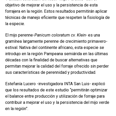
o
A
n
ar
objetivo de mejorar el uso y la persistencia de esta
forrajera en la región. Estos resultados permitirán aplicar
o
p
tir
técnicas de manejo eficiente que respeten la fisiología de
k
p
la especie.
El mijo perenne-
Panicum coloratum cv. Klein-
es una
gramínea largamente perenne de crecimiento primavero-
estival. Nativa del continente africano, esta especie se
introdujo en la región Pampeana semiárida en las últimas
décadas con la finalidad de buscar alternativas que
permitan mejorar la calidad del forraje ofrecido sin perder
sus características de perennidad y productividad.
Estefanía Lucero -investigadora INTA San Luis- explicó
que los resultados de este estudio “permitirán optimizar
el balance entre producción y utilización de forraje para
contribuir a mejorar el uso y la persistencia del mijo verde
en la región”.