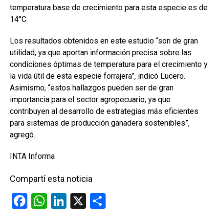
temperatura base de crecimiento para esta especie es de
14°C.
Los resultados obtenidos en este estudio “son de gran
utilidad, ya que aportan información precisa sobre las
condiciones óptimas de temperatura para el crecimiento y
la vida útil de esta especie forrajera”, indicó Lucero.
Asimismo, “estos hallazgos pueden ser de gran
importancia para el sector agropecuario, ya que
contribuyen al desarrollo de estrategias más eficientes
para sistemas de producción ganadera sostenibles”,
agregó.
INTA Informa
Compartí esta noticia
F
W
Li
X
C
a
h
n
o