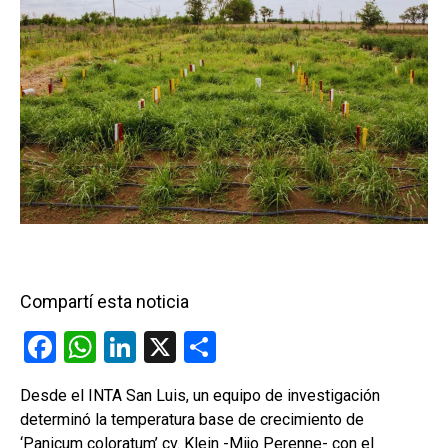
Compartí esta noticia
F
W
Li
X
C
a
h
n
o
Desde el INTA San Luis, un equipo de investigación
ce
at
ke
m
determinó la temperatura base de crecimiento de
b
s
dI
p
‘Panicum coloratum’ cv. Klein -Mijo Perenne- con el