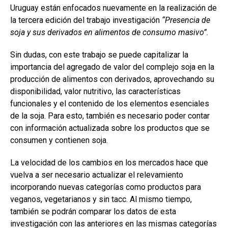
ce
at
ke
m
Uruguay están enfocados nuevamente en la realización de
b
s
dI
p
la tercera edición del trabajo investigación
“Presencia de
o
A
n
ar
soja y sus derivados en alimentos de consumo masivo”.
o
p
tir
Sin dudas, con este trabajo se puede capitalizar la
k
p
importancia del agregado de valor del complejo soja en la
producción de alimentos con derivados, aprovechando su
disponibilidad, valor nutritivo, las características
funcionales y el contenido de los elementos esenciales
de la soja. Para esto, también es necesario poder contar
con información actualizada sobre los productos que se
consumen y contienen soja.
La velocidad de los cambios en los mercados hace que
vuelva a ser necesario actualizar el relevamiento
incorporando nuevas categorías como productos para
veganos, vegetarianos y sin tacc. Al mismo tiempo,
también se podrán comparar los datos de esta
investigación con las anteriores en las mismas categorías