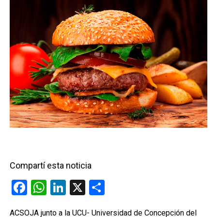
Compartí esta noticia
F
W
Li
X
C
a
h
n
o
ACSOJA junto a la UCU- Universidad de Concepción del