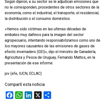
Según dijeron, a su sector se le adjudican emisiones que
no le corresponden, procedentes de otros sectores de la
economía, como el industrial, el transporte, el residencial,
la distribución o el consumo doméstico.
«Hemos sido víctimas en las ultimas décadas de
embates muy dañinos para la imagen del sector
agropecuario, intentando responsabilizarnos como uno de
los mayores causantes de las emisiones de gases de
efecto invernadero (GEI)», dijo el ministro de Ganadería,
Agricultura y Pesca de Uruguay, Fernando Mattos, en la
presentación de ese informe.
jov (efe, IUCN, ECLAC)
Compartí esta noticia
F
W
Li
X
C
a
h
n
o