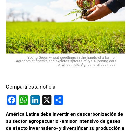
Young Green wheat seedlings in the hands of a farmer.
Agronomist checks and explores sprouts of rye. Ripening ears
of wheat field. Agricultural business.
Compartí esta noticia
F
W
Li
X
C
a
h
n
o
América Latina debe invertir en descarbonización de
ce
at
ke
m
su sector agropecuario -emisor intensivo de gases
b
s
dI
p
de efecto invernadero- y diversificar su producción a