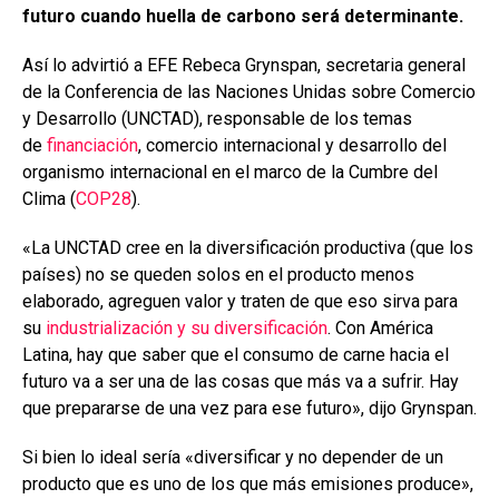
o
A
n
ar
futuro cuando huella de carbono será determinante.
o
p
tir
Así lo advirtió a EFE Rebeca Grynspan, secretaria general
k
p
de la Conferencia de las Naciones Unidas sobre Comercio
y Desarrollo (UNCTAD), responsable de los temas
de
financiación
, comercio internacional y desarrollo del
organismo internacional en el marco de la Cumbre del
Clima (
COP28
).
«La UNCTAD cree en la diversificación productiva (que los
países) no se queden solos en el producto menos
elaborado, agreguen valor y traten de que eso sirva para
su
industrialización y su diversificación
. Con América
Latina, hay que saber que el consumo de carne hacia el
futuro va a ser una de las cosas que más va a sufrir. Hay
que prepararse de una vez para ese futuro», dijo Grynspan.
Si bien lo ideal sería «diversificar y no depender de un
producto que es uno de los que más emisiones produce»,