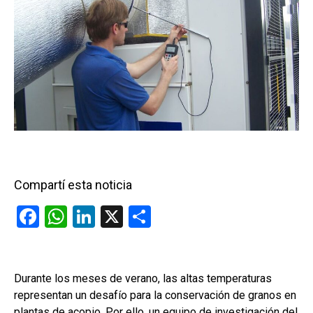
Compartí esta noticia
F
W
Li
X
C
a
h
n
o
ce
at
ke
m
b
s
dI
p
Durante los meses de verano, las altas temperaturas
representan un desafío para la conservación de granos en
o
A
n
ar
plantas de acopio. Por ello, un equipo de investigación del