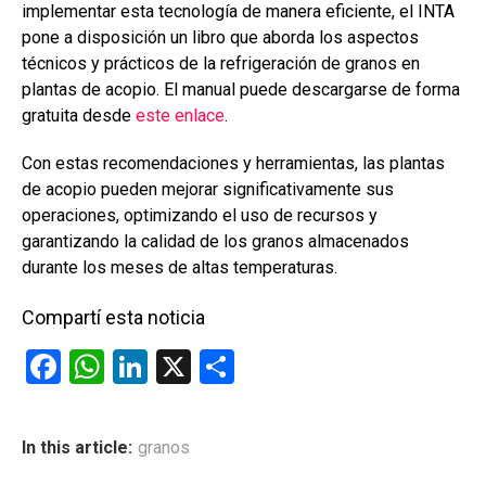
implementar esta tecnología de manera eficiente, el INTA
pone a disposición un libro que aborda los aspectos
técnicos y prácticos de la refrigeración de granos en
plantas de acopio. El manual puede descargarse de forma
gratuita desde
este enlace
.
Con estas recomendaciones y herramientas, las plantas
de acopio pueden mejorar significativamente sus
operaciones, optimizando el uso de recursos y
garantizando la calidad de los granos almacenados
durante los meses de altas temperaturas.
Compartí esta noticia
F
W
Li
X
C
a
h
n
o
ce
at
ke
m
In this article:
granos
b
s
dI
p