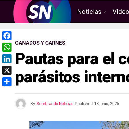
Noticias
Vide
GANADOS Y CARNES
F
Pautas para el c
a
W
c
h
L
parásitos intern
e
a
i
X
b
t
n
o
C
s
k
o
o
A
By
Sembrando Noticias
Published
18 junio, 2025
e
k
m
p
d
p
p
I
a