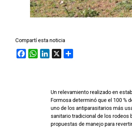
Compartí esta noticia
F
W
Li
X
C
a
h
n
o
ce
at
ke
m
b
s
dI
p
o
A
n
ar
Un relevamiento realizado en esta
o
p
tir
Formosa determinó que el 100 % d
k
p
uno de los antiparasitarios más us
sanitario tradicional de los rodeos
propuestas de manejo para revertir