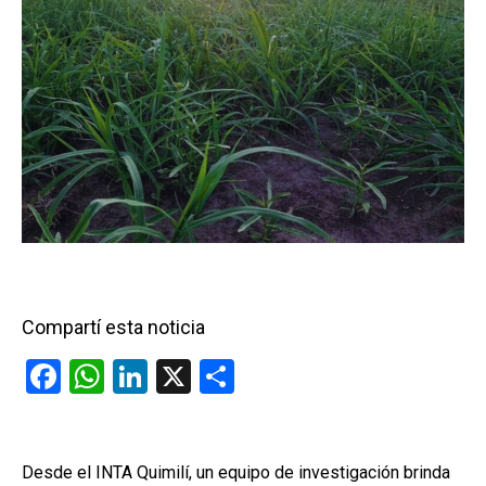
Compartí esta noticia
F
W
Li
X
C
a
h
n
o
ce
at
ke
m
b
s
dI
p
Desde el INTA Quimilí, un equipo de investigación brinda