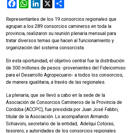
F
W
Li
X
C
a
h
n
o
Representantes de los 19 consorcios regionales que
ce
at
ke
m
agrupan a los 289 consorcios camineros en toda la
b
s
dI
p
provincia, realizaron su reunión plenaria mensual para
o
A
n
ar
tratar diversos temas que hacen al funcionamiento y
organización del sistema consorcista.
o
p
tir
k
p
En esta oportunidad, el objetivo central fue la distribución
de 300 millones de pesos -provenientes del Fideicomiso
para el Desarrollo Agropecuario- a todos los consorcios,
de manera igualitaria, a través de las regionales.
La plenaria, que se llevó a cabo en la sede de la
Asociación de Consorcios Camineros de la Provincia de
Córdoba (ACCPC), fue presidida por Juan José Fabbri,
titular de la Asociación. Lo acompañaron Armando
Schiavoni, secretario de la entidad; Adelqui Cotoras,
tesorero; y autoridades de los consorcios regionales.