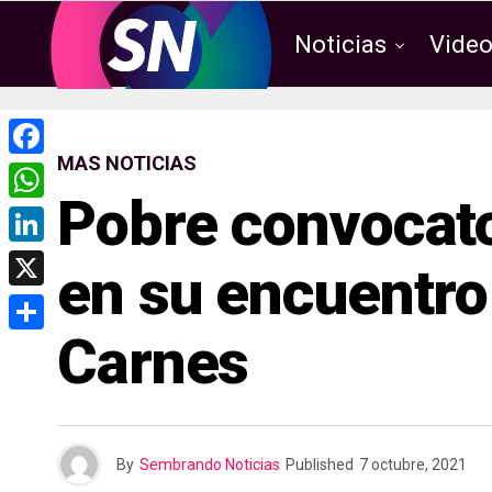
Noticias
Vide
MAS NOTICIAS
F
Pobre convocat
a
W
c
h
L
en su encuentro
e
a
i
X
b
t
n
Carnes
o
C
s
k
o
o
A
e
k
m
p
d
p
p
By
Sembrando Noticias
Published
7 octubre, 2021
I
a