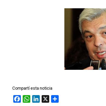
n
r
t
i
r
Compartí esta noticia
F
W
Li
X
C