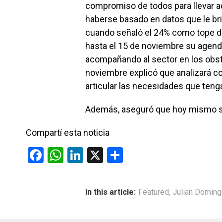
compromiso de todos para llevar a
haberse basado en datos que le br
cuando señaló el 24% como tope de
hasta el 15 de noviembre su agenda
acompañando al sector en los obst
noviembre explicó que analizará co
articular las necesidades que ten
Además, aseguró que hoy mismo se 
Compartí esta noticia
F
W
Li
X
C
a
h
n
o
ce
at
ke
m
In this article:
Featured
,
Julian Domin
b
s
dI
p
o
A
n
ar