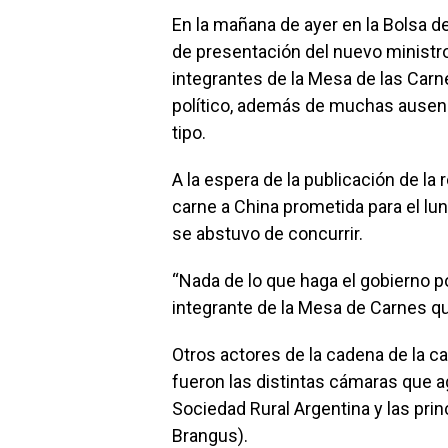
a
h
n
o
En la mañana de ayer en la Bolsa d
ce
at
ke
m
de presentación del nuevo ministro
b
s
dI
p
integrantes de la Mesa de las Carn
o
A
n
ar
político, además de muchas ausenc
o
p
tir
tipo.
k
p
A la espera de la publicación de la 
carne a China prometida para el lu
se abstuvo de concurrir.
“Nada de lo que haga el gobierno p
integrante de la Mesa de Carnes que
Otros actores de la cadena de la ca
fueron las distintas cámaras que a
Sociedad Rural Argentina y las prin
Brangus).