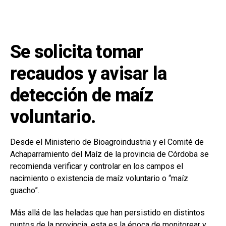
a
h
n
o
ce
at
ke
m
b
s
dI
p
Se solicita tomar
o
A
n
ar
o
p
tir
recaudos y avisar la
k
p
detección de maíz
voluntario.
Desde el Ministerio de Bioagroindustria y el Comité de
Achaparramiento del Maíz de la provincia de Córdoba se
recomienda verificar y controlar en los campos el
nacimiento o existencia de maíz voluntario o “maíz
guacho”.
Más allá de las heladas que han persistido en distintos
puntos de la provincia, esta es la época de monitorear y