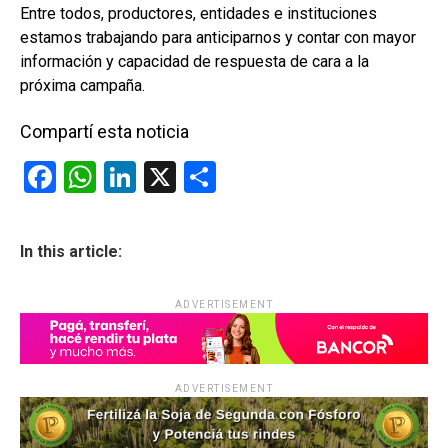
Entre todos, productores, entidades e instituciones
estamos trabajando para anticiparnos y contar con mayor
información y capacidad de respuesta de cara a la
próxima campaña.
Compartí esta noticia
F
W
Li
X
C
a
h
n
o
ce
at
ke
m
In this article:
b
s
dI
p
o
A
n
ar
ADVERTISEMENT
o
p
tir
k
p
ADVERTISEMENT