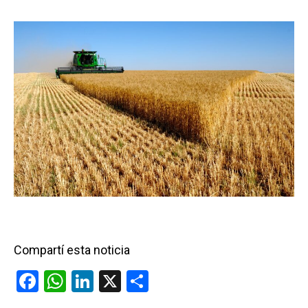
Compartí esta noticia
F
W
Li
X
C
a
h
n
o