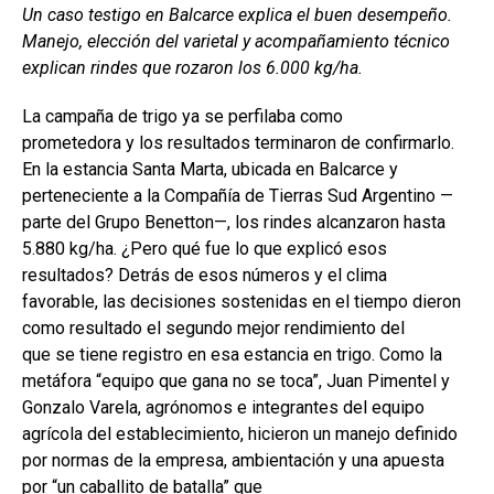
Un caso testigo en Balcarce explica el buen desempeño.
ce
at
ke
m
Manejo, elección del varietal y acompañamiento técnico
b
s
dI
p
explican rindes que rozaron los 6.000 kg/ha.
o
A
n
ar
La campaña de trigo ya se perfilaba como
o
p
tir
prometedora y los resultados terminaron de confirmarlo.
k
p
En la estancia Santa Marta, ubicada en Balcarce y
perteneciente a la Compañía de Tierras Sud Argentino —
parte del Grupo Benetton—, los rindes alcanzaron hasta
5.880 kg/ha. ¿Pero qué fue lo que explicó esos
resultados? Detrás de esos números y el clima
favorable, las decisiones sostenidas en el tiempo dieron
como resultado el segundo mejor rendimiento del
que se tiene registro en esa estancia en trigo. Como la
metáfora “equipo que gana no se toca”, Juan Pimentel y
Gonzalo Varela, agrónomos e integrantes del equipo
agrícola del establecimiento, hicieron un manejo definido
por normas de la empresa, ambientación y una apuesta
por “un caballito de batalla” que