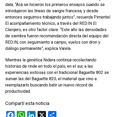
data. “Acá se hicieron los primeros ensayos cuando se
introdujeron las líneas de sangre francesa, y desde
entonces seguimos trabajando juntos”, recuerda Pimentel.
El acompañamiento técnico, a través del RED.IN El
Clavijero, es otro factor clave. “Este año las densidades
de siembra fueron recomendación directa del equipo del
RED.IN, con seguimiento a campo, vuelos con dron y
diálogo permanente”, explica Varela.
Mientras la genética Nidera continúa recolectando
historias de rinde en todo el país, en el sur, a las
experiencias exitosas con el tradicional Baguette 802 se
suman las del Baguette 820, el material que vino a
reemplazarlo buscando batir un nuevo récord de
productividad.
Compartí esta noticia
F
W
Li
X
C