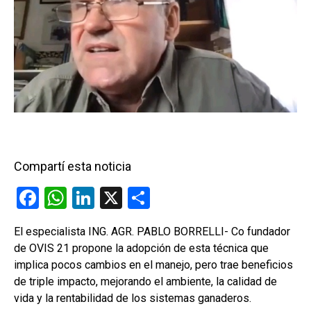
Compartí esta noticia
F
W
Li
X
C
a
h
n
o
El especialista ING. AGR. PABLO BORRELLI- Co fundador
ce
at
ke
m
de OVIS 21 propone la adopción de esta técnica que
b
s
dI
p
implica pocos cambios en el manejo, pero trae beneficios
o
A
n
ar
de triple impacto, mejorando el ambiente, la calidad de
vida y la rentabilidad de los sistemas ganaderos.
o
p
tir