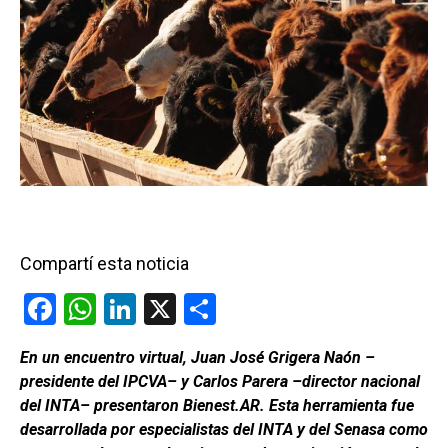
Compartí esta noticia
F
W
Li
X
C
a
h
n
o
En un encuentro virtual, Juan José Grigera Naón –
ce
at
ke
m
presidente del IPCVA– y Carlos Parera –director nacional
b
s
dI
p
del INTA– presentaron Bienest.AR. Esta herramienta fue
o
A
n
ar
desarrollada por especialistas del INTA y del Senasa como