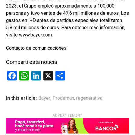
2023, el Grupo empleó aproximadamente a 100,000
personas y tuvo ventas de 47.6 mil millones de euros. Los
gastos en I+D antes de partidas especiales totalizaron
5.8 mil millones de euros. Para obtener más información,
visite www.bayer.com.
Contacto de comunicaciones:
Compartí esta noticia
F
W
Li
X
C
a
h
n
o
ce
at
ke
m
In this article:
Bayer
,
Prodeman
,
regenerativa
b
s
dI
p
o
A
n
ar
ADVERTISEMENT
o
p
tir
k
p