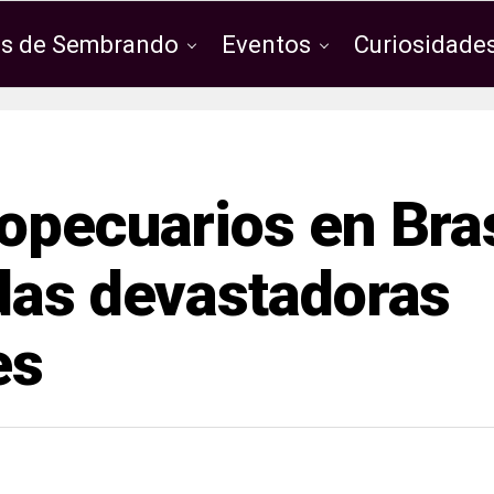
os de Sembrando
Eventos
Curiosidades
opecuarios en Bras
das devastadoras
es