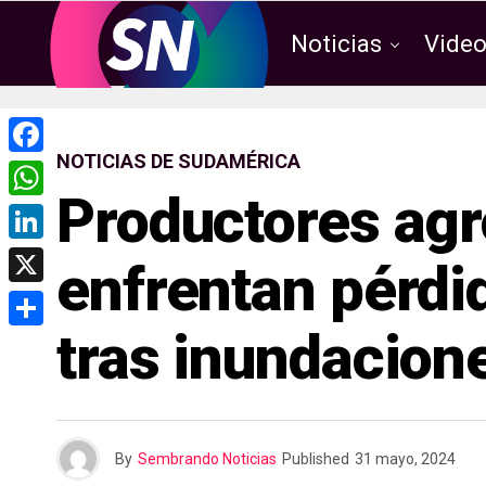
Noticias
Vide
NOTICIAS DE SUDAMÉRICA
F
Productores agr
a
W
c
h
L
enfrentan pérdi
e
a
i
X
b
t
n
tras inundacion
o
C
s
k
o
o
A
e
k
m
p
d
p
p
By
Sembrando Noticias
Published
31 mayo, 2024
I
a