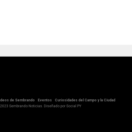
ideos de Sembrando
Eventos
Curiosidades del Campo y la Ciudad
 2023 Sembrando Noticias. Diseñado por
Social PY