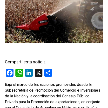
Compartí esta noticia
F
W
Li
X
C
a
h
n
o
Bajo el marco de las acciones promovidas desde la
ce
at
ke
m
Subsecretaría de Promoción del Comercio e Inversiones
b
s
dI
p
de la Nación y la coordinación del Consejo Público
o
A
n
ar
Privado para la Promoción de exportaciones, en conjunto
con el Consulado de Argentina en Milán, ayer se llevó a