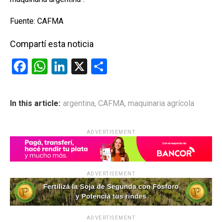
Fuente: CAFMA
Compartí esta noticia
F
W
Li
X
C
a
h
n
o
ce
at
ke
m
In this article:
argentina
,
CAFMA
,
maquinaria agrícola
b
s
dI
p
o
A
n
ar
ADVERTISEMENT
o
p
tir
k
p
ADVERTISEMENT
ADVERTISEMENT