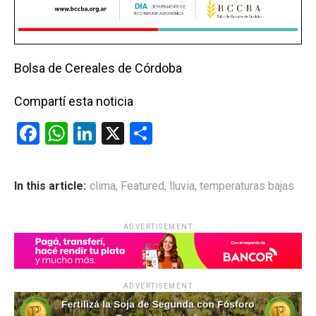
Bolsa de Cereales de Córdoba
Compartí esta noticia
F
W
Li
X
C
a
h
n
o
ce
at
ke
m
In this article:
clima
,
Featured
,
lluvia
,
temperaturas bajas
b
s
dI
p
o
A
n
ar
ADVERTISEMENT
o
p
tir
k
p
ADVERTISEMENT