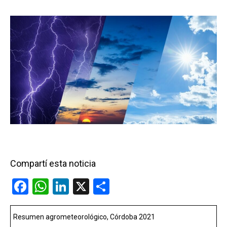
Compartí esta noticia
F
W
Li
X
C
a
h
n
o
ce
at
ke
m
Resumen agrometeorológico, Córdoba 2021