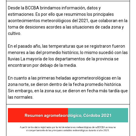
b
s
dI
p
Desde la BCCBA brindamos información, datos y
o
A
n
ar
estimaciones. Es por ello que resumimos los principales
acontecimientos meteorológicos del 2021, que colaboran en la
o
p
tir
toma de desiciones acordes a las situaciones de cada zona y
k
p
cultivo.
En el pasado año, las temperaturas que se registraron fueron
menores a las del promedio histórico; lo mismo sucedió con las
lluvias La mayoría de los departamentos de la provincia se
encontraron por debajo de la media.
En cuanto a las primeras heladas agrometeorológicas en la
zona norte, se dieron dentro de la fecha promedio histórica.
Sin embargo, en la zona sur, se dieron en fecha más tardía que
las normales.