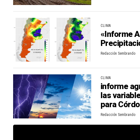
CLIMA
«Informe A
Precipitac
Redacción Sembrando
CLIMA
informe agr
las variabl
para Córd
Redacción Sembrando