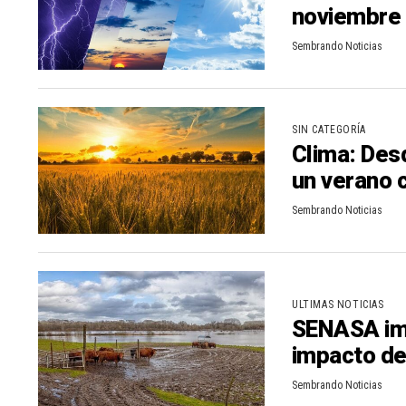
noviembre 
n
r
Sembrando Noticias
t
i
r
SIN CATEGORÍA
Clima: Des
un verano c
Sembrando Noticias
ULTIMAS NOTICIAS
SENASA im
impacto de
Sembrando Noticias