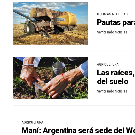
n
r
ULTIMAS NOTICIAS
t
Pautas par
i
Sembrando Noticias
r
AGRICULTURA
Las raíces,
del suelo
Sembrando Noticias
AGRICULTURA
Maní: Argentina será sede del W