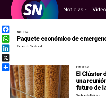
Noticias
Vide
NOTICIAS
Paquete económico de emergencia
F
a
W
Redacción Sembrando
c
h
L
e
a
i
X
b
EMPRESAS
t
n
El Clúster 
o
C
s
k
una reunión
o
o
A
futuro de 
e
k
m
p
d
Sembrando Noticias
p
p
I
a