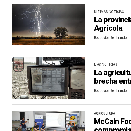
n
r
ULTIMAS NOTICIAS
La provinc
t
Agrícola
i
r
Redacción Sembrando
MAS NOTICIAS
La agricult
brecha entr
Redacción Sembrando
AGRICULTURA
McCain Foo
compromiso