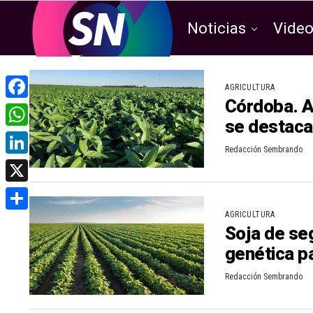
Noticias
Vide
AGRICULTURA
Córdoba. Av
F
se destaca 
a
W
Redacción Sembrando
c
h
L
e
a
i
X
b
t
n
AGRICULTURA
o
C
s
Soja de se
k
o
o
genética pa
A
e
k
m
p
d
Redacción Sembrando
p
p
I
a