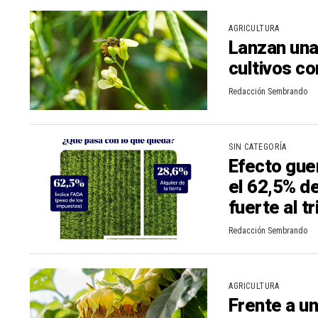
n
r
AGRICULTURA
Lanzan una
t
cultivos co
i
r
Redacción Sembrando
SIN CATEGORÍA
Efecto gue
el 62,5% de
fuerte al tr
Redacción Sembrando
AGRICULTURA
Frente a u