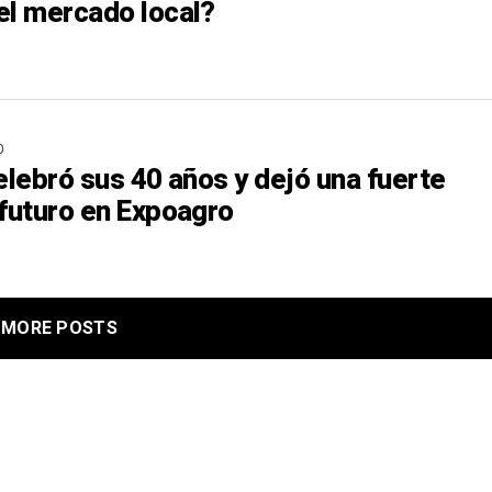
el mercado local?
O
elebró sus 40 años y dejó una fuerte
 futuro en Expoagro
MORE POSTS