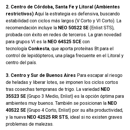
2. Centro de Córdoba, Santa Fe y Litoral (Ambientes
restrictivos)
Aquí la estrategia es defensiva, buscando
estabilidad con ciclos más largos (V Corto y VI Corto). La
recomendación incluye la
NEO 50S22 SE
(Enlist STS),
probada con éxito en redes de terceros. La gran novedad
para grupos VI es la
NEO 64S25 SCE
con
tecnología
Conkesta
, que aporta proteínas Bt para el
control de lepidópteros, una plaga frecuente en el Litoral y
centro del país.
3. Centro y Sur de Buenos Aires
Para escapar al riesgo
de heladas y liberar lotes, se imponen los ciclos cortos
tras cosechas tempranas de trigo. La variedad
NEO
35S23 SE
(Grupo 3 Medio, Enlist) es la opción óptima para
ambientes muy buenos. También se posicionan la
NEO
40S22 SE
(Grupo 4 Corto, Enlist) por su alta productividad,
y la nueva
NEO 42S25 RR STS
, ideal si no existen graves
problemas de malezas.