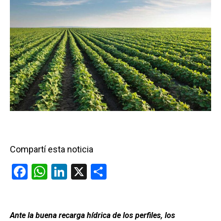
Compartí esta noticia
F
W
Li
X
C
a
h
n
o
ce
at
ke
m
b
s
dI
p
Ante la buena recarga hídrica de los perfiles, los