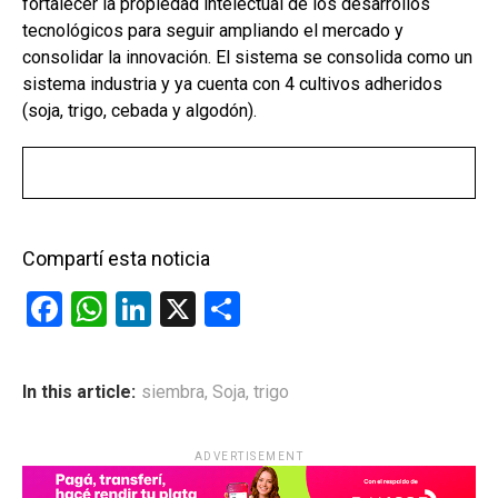
fortalecer la propiedad intelectual de los desarrollos
tecnológicos para seguir ampliando el mercado y
consolidar la innovación. El sistema se consolida como un
sistema industria y ya cuenta con 4 cultivos adheridos
(soja, trigo, cebada y algodón).
Compartí esta noticia
F
W
Li
X
C
a
h
n
o
ce
at
ke
m
In this article:
siembra
,
Soja
,
trigo
b
s
dI
p
o
A
n
ar
ADVERTISEMENT
o
p
tir