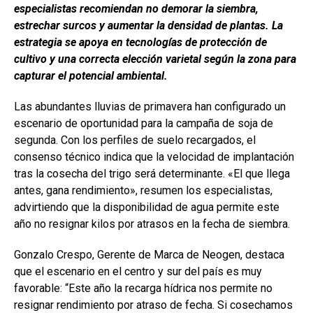
especialistas recomiendan no demorar la siembra,
o
A
n
ar
estrechar surcos y aumentar la densidad de plantas. La
o
p
tir
estrategia se apoya en tecnologías de protección de
k
p
cultivo y una correcta elección varietal según la zona para
capturar el potencial ambiental.
Las abundantes lluvias de primavera han configurado un
escenario de oportunidad para la campaña de soja de
segunda. Con los perfiles de suelo recargados, el
consenso técnico indica que la velocidad de implantación
tras la cosecha del trigo será determinante. «El que llega
antes, gana rendimiento», resumen los especialistas,
advirtiendo que la disponibilidad de agua permite este
año no resignar kilos por atrasos en la fecha de siembra.
Gonzalo Crespo, Gerente de Marca de Neogen, destaca
que el escenario en el centro y sur del país es muy
favorable: “Este año la recarga hídrica nos permite no
resignar rendimiento por atraso de fecha. Si cosechamos