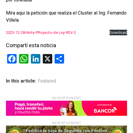
Mira aqui la petición que realiza el Cluster al Ing. Fernando
Villela
2023-12-28-Nota-PRoyecto-de-Ley-REV-2
Download
Compartí esta noticia
F
W
Li
X
C
a
h
n
o
ce
at
ke
m
In this article:
Featured
b
s
dI
p
o
A
n
ar
ADVERTISEMENT
o
p
tir
k
p
ADVERTISEMENT