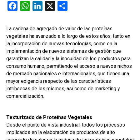
F
W
Li
X
C
a
h
n
o
ce
at
ke
m
La cadena de agregado de valor de las proteínas
b
s
dI
p
vegetales ha avanzado a lo largo de estos años, tanto en
o
A
n
ar
la incorporación de nuevas tecnologías, como en la
implementación de nuevos sistemas de gestión que
o
p
tir
garantizan la calidad y la inocuidad de los productos para
k
p
consumo humano, permitiendo el acceso a nuevos nichos
de mercado nacionales e internacionales, que tienen una
mayor exigencia respecto de las características
intrínsecas de los mismos, así como de marketing y
comercialización.
Texturizado de Proteínas Vegetales
Desde el punto de vista industrial, todos los procesos
implicados en la elaboración de productos de alto
agregado de valor en la cadena de las proteínas vegetales