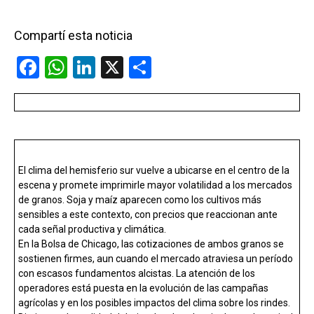
Compartí esta noticia
F
W
Li
X
C
a
h
n
o
ce
at
ke
m
b
s
dI
p
o
A
n
ar
El clima del hemisferio sur vuelve a ubicarse en el centro de la
o
p
tir
escena y promete imprimirle mayor volatilidad a los mercados
k
p
de granos. Soja y maíz aparecen como los cultivos más
sensibles a este contexto, con precios que reaccionan ante
cada señal productiva y climática.
En la Bolsa de Chicago, las cotizaciones de ambos granos se
sostienen firmes, aun cuando el mercado atraviesa un período
con escasos fundamentos alcistas. La atención de los
operadores está puesta en la evolución de las campañas
agrícolas y en los posibles impactos del clima sobre los rindes.