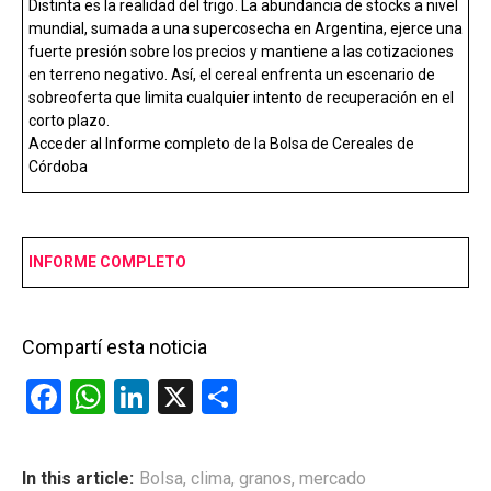
Distinta es la realidad del trigo. La abundancia de stocks a nivel
mundial, sumada a una supercosecha en Argentina, ejerce una
fuerte presión sobre los precios y mantiene a las cotizaciones
en terreno negativo. Así, el cereal enfrenta un escenario de
sobreoferta que limita cualquier intento de recuperación en el
corto plazo.
Acceder al Informe completo de la Bolsa de Cereales de
Córdoba
INFORME COMPLETO
Compartí esta noticia
F
W
Li
X
C
a
h
n
o
ce
at
ke
m
In this article:
Bolsa
,
clima
,
granos
,
mercado